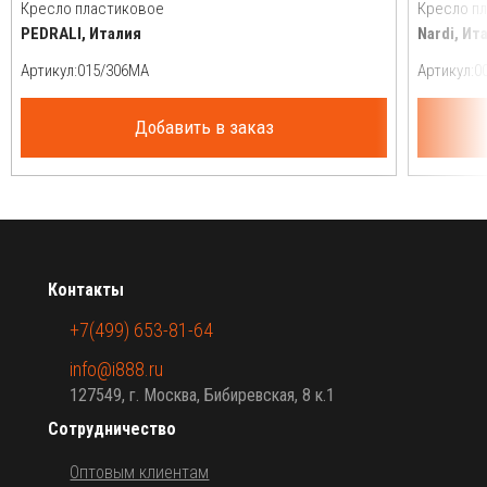
Кресло пластиковое
Кресло п
PEDRALI, Италия
Nardi, Ит
Артикул:
Артикул:
Добавить в заказ
Контакты
+7(499) 653-81-64
info@i888.ru
127549, г. Москва, Бибиревская, 8 к.1
Сотрудничество
Оптовым клиентам