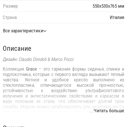
Размер
550х530х765 мм
Страна
Италия
Все характеристики
Описание
Дизайн: Claudio Dondoli & Marco Pocci.
Коллекция
Grace
– это гармония формы сиденья, спинки и
подлокотника, которые с первого взгляда вызывают теплый
чувства. Уютное и удобное кресло выполнено из
стеклопластика, отличающегося высокой прочностью,
устойчивостью к воздействию ультрафиолетового
излучения и антистатическими свойствами и каркасом в
виде полозьев из стали, что обеспечивает долгий срок
службы. Модель можно штабелировать для экономии места
...Читать больше
при хранении и транспортировке. Идеально подходит для
офисных помещений.
Особенности: