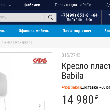
тво
Фабрики
Проекты для HoReCa
До
+7(499) 653-81-64
Пн-Пт 9:00 - 18:00
ель
Офисная мебель
Пляж под ключ
Зо
На металлокаркасе
015/2745
Кресло плас
Babila
под заказ
Доставка ~60 ра
14 980
₽