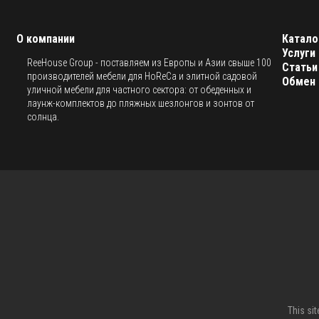
О компании
Катало
Услуги
ReeHouse Group - поставляем из Европы и Азии свыше 100
Статьи
производителей мебели для HoReCa и элитной садовой
Обмен 
уличной мебели для частного сектора: от обеденных и
лаунж-комплектов до пляжных шезлонгов и зонтов от
солнца.
This si