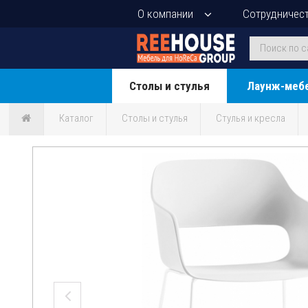
О компании
Сотрудничес
Столы и стулья
Лаунж-меб
Каталог
Столы и стулья
Стулья и кресла