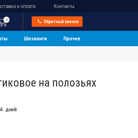
ставка и оплата
Контакты
0
Обратный звонок
нты
Шезлонги
Прочее
тиковое на полозьях
б. дней