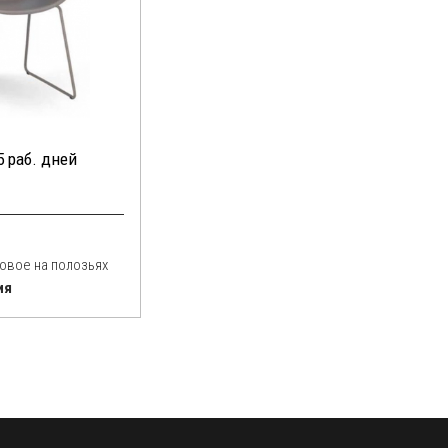
5 раб. дней
овое на полозьях
ия