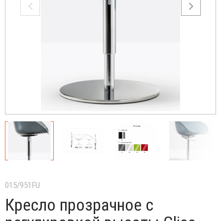
015/951FU
Кресло прозрачное с