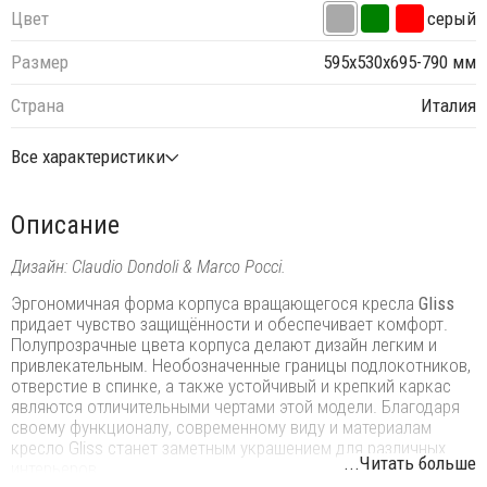
Цвет
серый
Размер
595х530х695-790 мм
Страна
Италия
Все характеристики
Описание
Дизайн: Claudio Dondoli & Marco Pocci.
Эргономичная форма корпуса вращающегося кресла
Gliss
придает чувство защищённости и обеспечивает комфорт.
Полупрозрачные цвета корпуса делают дизайн легким и
привлекательным. Необозначенные границы подлокотников,
отверстие в спинке, а также устойчивый и крепкий каркас
являются отличительными чертами этой модели. Благодаря
своему функционалу, современному виду и материалам
кресло Gliss станет заметным украшением для различных
...Читать больше
интерьеров.