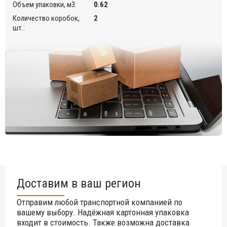
Инструкция по уходу
.
Объем упаковки, м3:
0.62
Цена на сайте указана за модель с хромированными
Количество коробок,
2
ножками и обивкой из экокожи Aurea. Цены на другие
шт.:
модели Вы можете уточнить у менеджеров.
Доставим в ваш регион
Отправим любой транспортной компанией по
вашему выбору. Надёжная картонная упаковка
входит в стоимость. Также возможна доставка