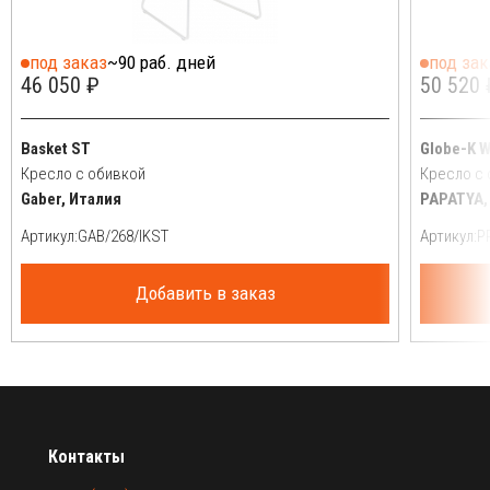
под заказ
~90 раб. дней
под зак
46 050 ₽
50 520 
Basket ST
Globe-K W
Кресло с обивкой
Кресло с
Gaber, Италия
PAPATYA,
Артикул:
Артикул:
Добавить в заказ
Контакты