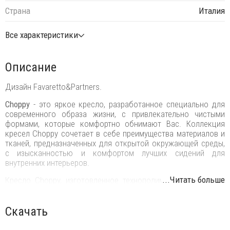
Страна
Италия
Все характеристики
Описание
Дизайн Favaretto&Partners.
Choppy
- это яркое кресло, разработанное специально для
современного образа жизни, с привлекательно чистыми
формами, которые комфортно обнимают Вас. Коллекция
кресел Choppy сочетает в себе преимущества материалов и
тканей, предназначенных для открытой окружающей среды,
с изысканностью и комфортом лучших сидений для
внутренних интерьеров.
...Читать больше
Кресло Choppy, изготовленное технополимера со съемной
подушкой из гусиного пера, сочетает в себе глянцевую
отделку прочных материалов с удобными и красочными
подушками, всегда рады приветствовать Вас.
Скачать
Choppy получило награду ICONIC AWARD - Премия за