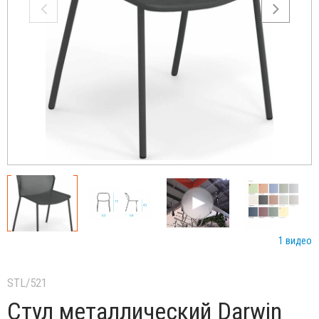
1 видео
STL/521
Стул металлический Darwin