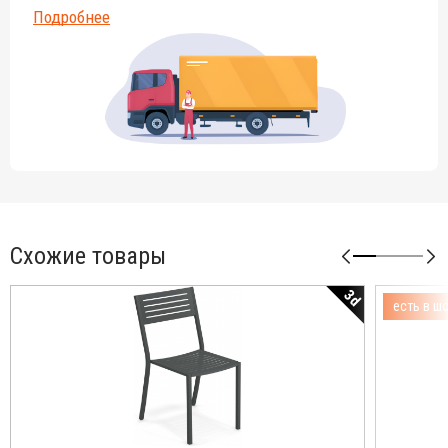
Подробнее
Схожие товары
3d
есть в ш