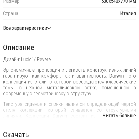
Размер
530х540х770 мм
Страна
Италия
Все характеристики
Описание
Дизайн: Lucidi / Pevere.
Эргономичные пропорции и легкость конструктивных линий
гарантируют как комфорт, так и адаптивность.
Darwin
- это
коллекция из стали, в которой воссоздаются классические
темы, в нежной металлической сетке, помещенной в
современную геометрическую структуру.
Текстура сиденья и спинки является определяющей чертой
стиля коллекции, который сливается со структурными
...Читать больше
линиями. Коллекция
Darwin
состоит из стульев, кресел,
столов, барных стульев и столов, диванов и журнальных
столиков.
Скачать
Darwin, отличающийся исключительным стилем, подходит для