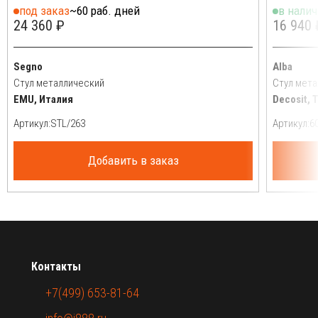
под заказ
~60 раб. дней
в нали
24 360 ₽
16 940 
Segno
Alba
Стул металлический
Стул мета
EMU, Италия
Decosit, 
Артикул:
Артикул:
Добавить в заказ
Контакты
+7(499) 653-81-64