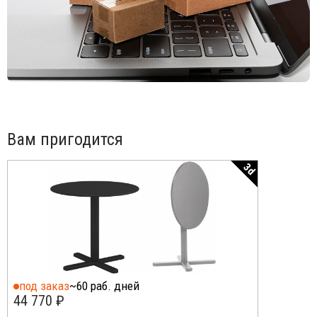
помещении и в сухом месте зимой, чтобы предотвратить
образование конденсата. Перед зимой и ежеквартально,
если продукты хранятся вблизи моря, рекомендуется чистить
металлические поверхности мягкой тканью с
использованием воды или моющего средства и защищать их
маслом вазелина или автомобильным воском.
Вам пригодится
3d
под заказ
~60 раб. дней
44 770 ₽