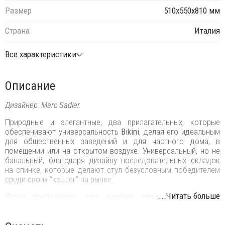
Размер
510х550х810 мм
Страна
Италия
Все характеристики
Описание
Дизайнер: Marc Sadler.
Природные и элегантные, два прилагательных, которые
обеспечивают универсальность
Bikini
, делая его идеальным
для общественных заведений и для частного дома, в
помещении или на открытом воздухе. Универсальный, но не
банальный, благодаря дизайну последовательных складок
на спинке, которые делают стул безусловным победителем
среди своих "коллег" на рынке.
...Читать больше
Легко представить, что изделия серии
Bikini
удобно
расположены рядом со старой каменной стеной, в модном
баре или даже в доме на берегу океана.