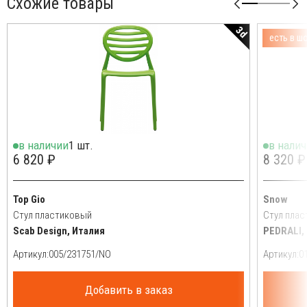
Схожие товары
3d
есть в ш
в наличии
1 шт.
в нали
6 820 ₽
8 320 ₽
Top Gio
Snow
Стул пластиковый
Стул пла
Scab Design, Италия
PEDRALI,
Артикул:
Артикул:
Добавить в заказ