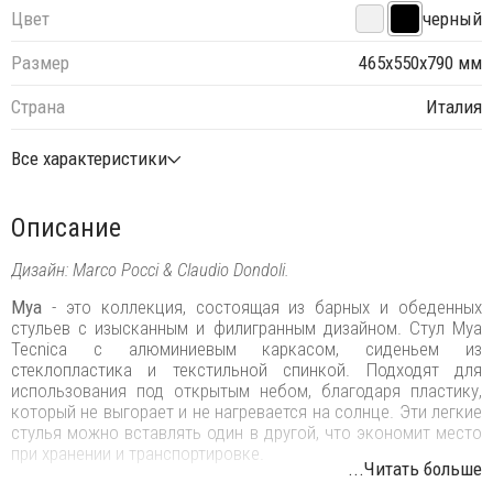
Цвет
черный
Размер
465х550х790 мм
Страна
Италия
Все характеристики
Описание
Дизайн: Marco Pocci & Claudio Dondoli.
Mya
- это коллекция, состоящая из барных и обеденных
стульев с изысканным и филигранным дизайном. Стул Mya
Tecnica с алюминиевым каркасом, сиденьем из
стеклопластика и текстильной спинкой. Подходят для
использования под открытым небом, благодаря пластику,
который не выгорает и не нагревается на солнце. Эти легкие
стулья можно вставлять один в другой, что экономит место
при хранении и транспортировке.
...Читать больше
Особенности: