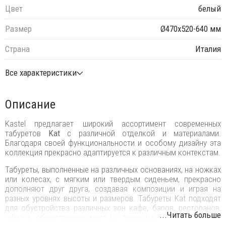
Цвет
белый
Размер
Ø470х520-640 мм
Страна
Италия
Все характеристики
Описание
Kastel предлагает широкий ассортимент современных
табуретов
Kat
с различной отделкой и материалами.‎
Благодаря своей функциональности и особому дизайну эта
коллекция прекрасно адаптируется к различным контекстам.
Табуреты, выполненные на различных основаниях, на ножках
или колесах, с мягким или твердым сиденьем, прекрасно
дополняют друг друга, создавая композиции и играя на
разных уровнях высоты и размеров. Табуреты Kat подходят
для обустройства различных зон кафе, баров, ресторанов,
...Читать больше
офисов, общественных мест, но также идеально подходят и