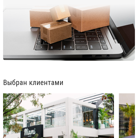
Возможные цвета:
по палитре цветов Basic
.
Цена на сайте указана за модель, выполненную с матовой
отделкой в цветах палитры Basic.
Также для заказа доступна модель с глянцевой
лакированной отделкой в цветах палитры Lacquered, а также
модель в рамках программы Revolution, выполненная из
переработанного пластика Средиземноморья.
Цены на все модели, а также дополнительную информацию
Вы можете уточнить у менеджеров.
Выбран клиентами