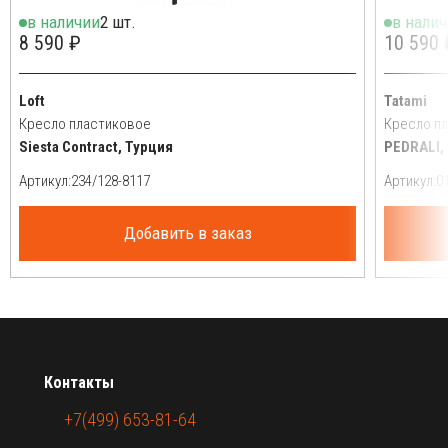
в наличии
2 шт.
в нали
8 590 ₽
10 590 
Loft
Tatami
Кресло пластиковое
Кресло п
Siesta Contract, Турция
PEDRALI,
Артикул:
Артикул:
Добавить в заказ
Контакты
+7(499) 653-81-64