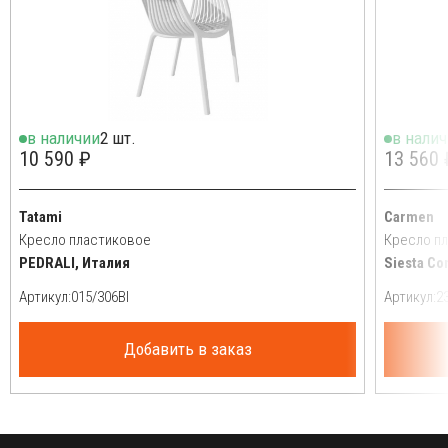
в наличии
2 шт.
в нали
10 590 ₽
13 560 
Tatami
Carmen
Кресло пластиковое
Кресло п
PEDRALI, Италия
Siesta Co
Артикул:
Артикул:
Добавить в заказ