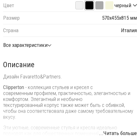
Цвет
черный
Размер
570х455х815 мм
Страна
Италия
Все характеристики
Описание
Дизайн Favaretto&Partners.
Clipperton
- коллекция стульев и кресел с
современным профилем, практичностью, элегантностью и
комфортом. Элегантный и необычно
текстурированный корпус также может быть с обивкой,
чтобы она соответствовала даже самому требовательному
вкусу.
Эти уютные, современные стулья и кресла идеально
...Читать больше
подходят как для общественных помещений, таких как
офисы, конференц-залы, кафе и рестораны, так и для