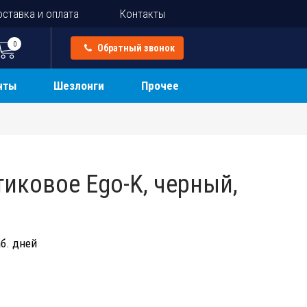
ставка и оплата
Контакты
0
Обратный звонок
нты
Шезлонги
Прочее
тиковое Ego-K, черный,
б. дней