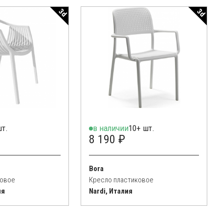
3d
3d
шт.
в наличии
10+ шт.
8 190 ₽
Bora
ковое
Кресло пластиковое
ия
Nardi, Италия