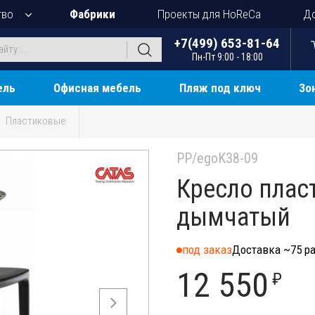
тво
Фабрики
Проекты для HoReCa
До
+7(499) 653-81-64
Пн-Пт 9:00 - 18:00
ель
Офисная мебель
Пляж под ключ
Зо
Пластиковые
PP/egoK38-09
Кресло плас
дымчатый
под заказ
Доставка ~75 ра
12 550
₽