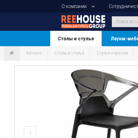
О компании
Сотрудничес
Столы и стулья
Лаунж-меб
Каталог
Столы и стулья
Стулья и кресла