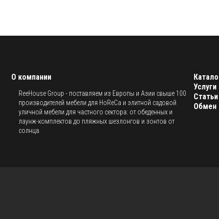
О компании
Катало
Услуги
ReeHouse Group - поставляем из Европы и Азии свыше 100
Статьи
производителей мебели для HoReCa и элитной садовой
Обмен 
уличной мебели для частного сектора: от обеденных и
лаунж-комплектов до пляжных шезлонгов и зонтов от
солнца.