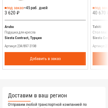
под заказ
~45 раб. дней
под зак
3 620 ₽
40 670 
Aruba
Tahiti
Подушка для кресла
Стол пла
Siesta Contract, Турция
Siesta Co
Артикул:
Артикул:
Добавить в заказ
Доставим в ваш регион
Отправим любой транспортной компанией по