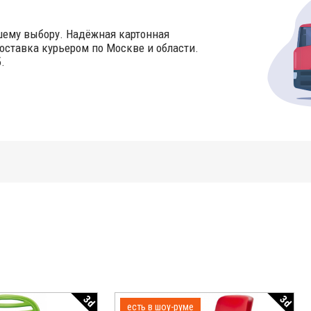
шему выбору. Надёжная картонная
оставка курьером по Москве и области.
.
3d
3d
есть в шоу-руме