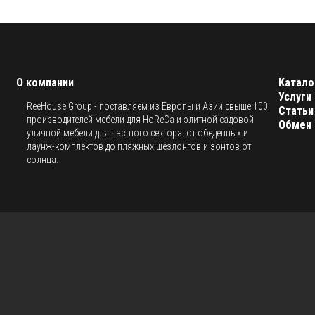
О компании
Катало
Услуги
ReeHouse Group - поставляем из Европы и Азии свыше 100
Статьи
производителей мебели для HoReCa и элитной садовой
Обмен 
уличной мебели для частного сектора: от обеденных и
лаунж-комплектов до пляжных шезлонгов и зонтов от
солнца.