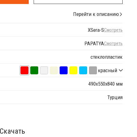
Перейти к описанию
XSera-S
Смотреть
PAPATYA
Смотреть
стеклопластик
красный
490х550х840 мм
Турция
Скачать