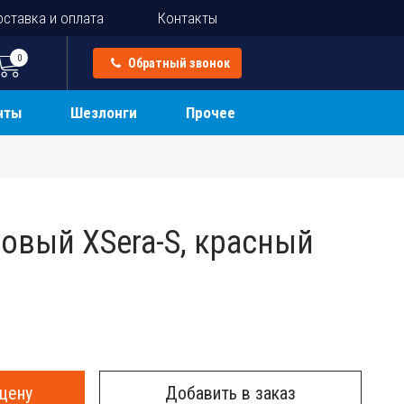
ставка и оплата
Контакты
0
Обратный звонок
нты
Шезлонги
Прочее
ковый XSera-S, красный
цену
Добавить в заказ