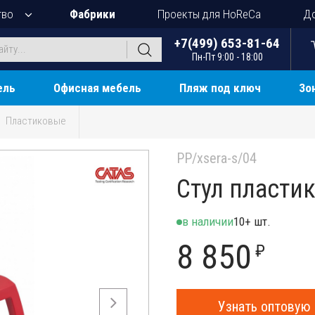
тво
Фабрики
Проекты для HoReCa
До
+7(499) 653-81-64
Пн-Пт 9:00 - 18:00
ель
Офисная мебель
Пляж под ключ
Зо
Пластиковые
PP/xsera-s/04
Стул пласти
в наличии
10+ шт.
8 850
₽
Узнать оптовую 