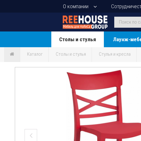
О компании
Сотрудничес
Столы и стулья
Лаунж-меб
Каталог
Столы и стулья
Стулья и кресла