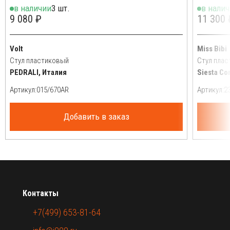
в наличии
3 шт.
в нали
9 080 ₽
11 300 
Volt
Miss Bibi
Стул пластиковый
Стул пла
PEDRALI, Италия
Siesta Co
Артикул:
Артикул:
Добавить в заказ
Контакты
+7(499) 653-81-64