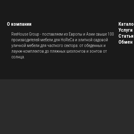
О компании
Катало
Услуги
ReeHouse Group - поставляем из Европы и Азии свыше 100
Статьи
производителей мебели для HoReCa и элитной садовой
Обмен 
уличной мебели для частного сектора: от обеденных и
лаунж-комплектов до пляжных шезлонгов и зонтов от
солнца.