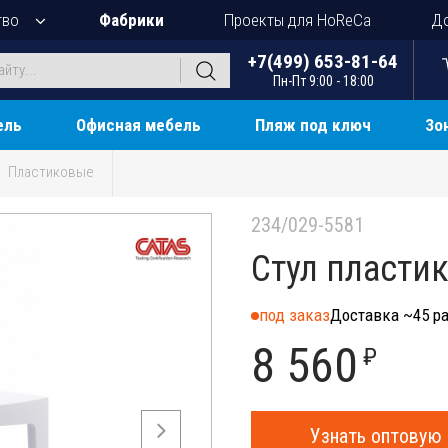
тво
Фабрики
Проекты для HoReCa
До
+7(499) 653-81-64
Пн-Пт 9:00 - 18:00
ель
Офисная мебель
Пляж под ключ
Зо
Пластиковые
234/029-5581
Стул пластик
под заказ
Доставка ~45 ра
8 560
₽
Узнать оптовую 