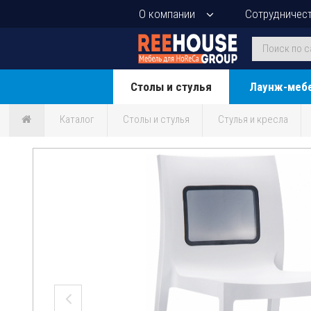
О компании
Сотрудничес
Столы и стулья
Лаунж-меб
Каталог
Столы и стулья
Стулья и кресла