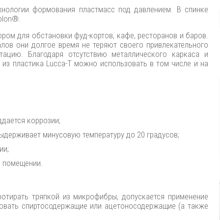
хнологии формования пластмасс под давлением. В спинке
olon®.
ором для обстановки фуд-кортов, кафе, ресторанов и баров.
лов они долгое время не теряют своего привлекательного
тацию. Благодаря отсутствию металлического каркаса и
из пластика Lucca-T можно использовать в том числе и на
ддается коррозии;
ыдерживает минусовую температуру до 20 градусов;
ии;
в помещении.
отирать тряпкой из микрофибры, допускается применение
зовать спиртосодержащие или ацетоносодержащие (а также