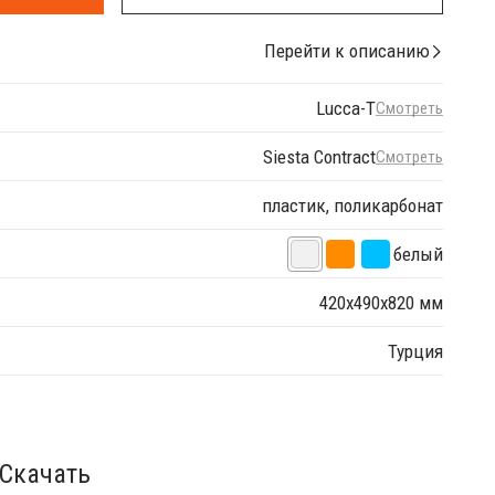
Перейти к описанию
Lucca-T
Смотреть
Siesta Contract
Смотреть
пластик, поликарбонат
белый
420х490х820 мм
Турция
Скачать