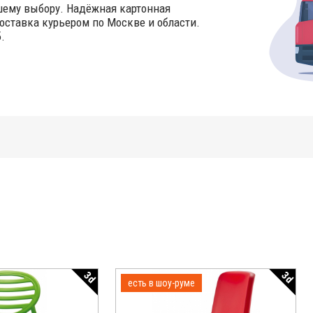
шему выбору. Надёжная картонная
оставка курьером по Москве и области.
.
3d
3d
есть в шоу-руме