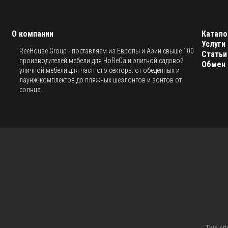
О компании
Катало
Услуги
ReeHouse Group - поставляем из Европы и Азии свыше 100
Статьи
производителей мебели для HoReCa и элитной садовой
Обмен 
уличной мебели для частного сектора: от обеденных и
лаунж-комплектов до пляжных шезлонгов и зонтов от
солнца.