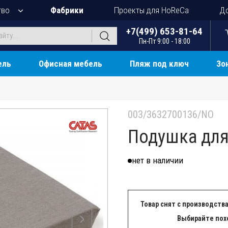
тво
Фабрики
Проекты для HoReCa
До
+7(499) 653-81-64
Пн-Пт 9:00 - 18:00
ель
Офисная мебель
Пляж под ключ
Зо
003/3632700136/NO
Подушка для 
нет в наличии
Товар снят с производства
Выбирайте пох