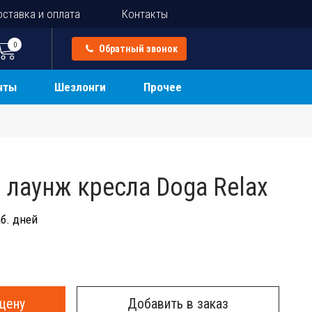
ставка и оплата
Контакты
0
Обратный звонок
нты
Шезлонги
Прочее
 лаунж кресла Doga Relax
б. дней
цену
Добавить в заказ