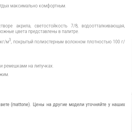
тдых максимально комфортным.
воре акрила, светостойкость 7/8, водоотталкивающая,
ожные цвета представлены в палитре.
3
кг/м
, покрытый полиэстерным волокном плотностью 100 г/
ми ремешками на липучках.
ежим.
ете (mattone). Цены на другие модели уточняйте у наших