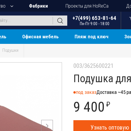
тво
Фабрики
Проекты для HoReCa
До
+7(499) 653-81-64
Пн-Пт 9:00 - 18:00
ель
Офисная мебель
Пляж под ключ
Зо
Подушки
003/3625600221
Подушка для
под заказ
Доставка ~45 ра
9 400
₽
Узнать оптовую 