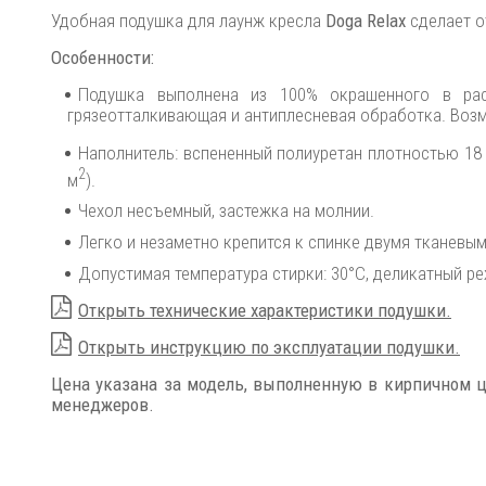
Удобная подушка для лаунж кресла
Doga Relax
сделает о
Особенности:
Подушка выполнена из 100% окрашенного в раст
грязеотталкивающая и антиплесневая обработка. Возм
Наполнитель: вспененный полиуретан плотностью 18 
2
м
).
Чехол несъемный, застежка на молнии.
Легко и незаметно крепится к спинке двумя тканевы
Допустимая температура стирки: 30°C, деликатный р
Открыть технические характеристики подушки.
Открыть инструкцию по эксплуатации подушки.
Цена указана за модель, выполненную в кирпичном цв
менеджеров.