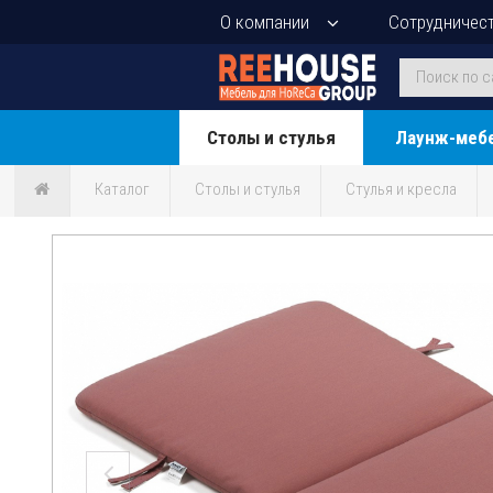
О компании
Сотрудничес
Столы и стулья
Лаунж-меб
Каталог
Столы и стулья
Стулья и кресла