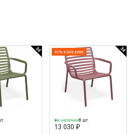
3d
3d
есть в шоу-руме
шт.
в наличии
8 шт.
13 030 ₽