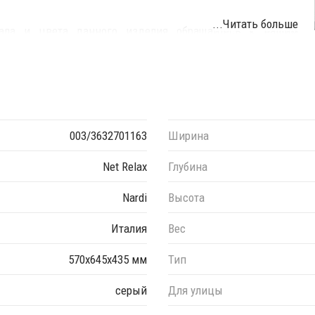
...Читать больше
иала и цвета данного изделия обращайтесь к нашим
003/3632701163
Ширина
Net Relax
Глубина
Nardi
Высота
Италия
Вес
570х645х435 мм
Тип
серый
Для улицы