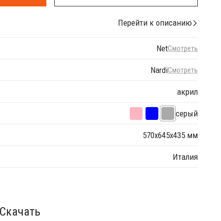
Перейти к описанию
Net
Смотреть
Nardi
Смотреть
акрил
серый
570х645х435 мм
Италия
Скачать