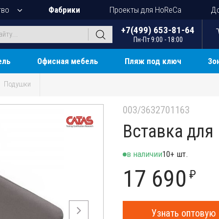
тво
Фабрики
Проекты для HoReCa
До
+7(499) 653-81-64
Пн-Пт 9:00 - 18:00
ель
Офисная мебель
Пляж под ключ
Зо
Подушки
003/3632701163
Вставка для 
в наличии
10+ шт.
17 690
₽
Узнать оптовую 