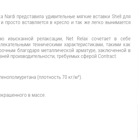
а Nardi представила удивительные мягкие вставки Shell для
о и просто вставляется в кресло и так же легко вынимается
ю изысканной релаксации, Net Relax сочетает в себе
екательными техническими характеристиками, такими как
рочным благодаря металлической арматуре, заключенной в
вней производительности, требуемых сферой Contract.
енополиуретана (плотность 70 кг/м³).
окрашенного в массе.