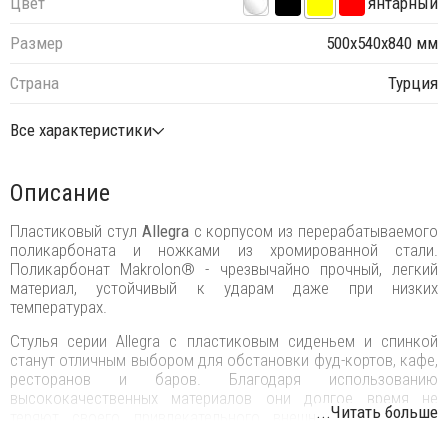
Цвет
янтарный
Размер
500х540х840 мм
Страна
Турция
Все характеристики
Описание
Пластиковый стул
Allegra
с корпусом из перерабатываемого
поликарбоната и ножками из хромированной стали.
Поликарбонат Makrolon® - чрезвычайно прочный, легкий
материал, устойчивый к ударам даже при низких
температурах.
Стулья серии Allegra с пластиковым сиденьем и спинкой
станут отличным выбором для обстановки фуд-кортов, кафе,
ресторанов и баров. Благодаря использованию
высококачественных материалов они долгое время не
...Читать больше
теряют своего привлекательного внешнего вида, даже
несмотря на активную эксплуатацию. Благодаря