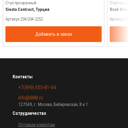
Стул прозрачный
Стул про
Siesta Contract, Турция
Scab Desi
Артикул:
Артикул:
Добавить в заказ
Контакты
+7(499) 653-81-64
info@i888.ru
127549, г. Москва, Бибиревская, 8 к.1
Сотрудничество
Оптовым клиентам