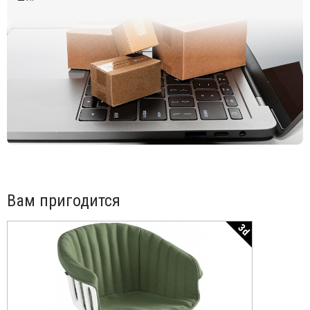
Дополнительно можно приобрести
съемную подушку
из
ткани или экокожи.
Открыть технические характеристики
.
Инструкция по уходу
.
Цена на сайте указана за модель с основанием белого
цвета. Для уточнения всех возможных вариантов
материала и цвета данного изделия обращайтесь к нашим
менеджерам.
Вам пригодится
3d