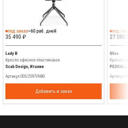
под заказ
~60 раб. дней
под зак
35 490 ₽
27 080 
Lady B
Gliss
Кресло офисное пластиковое
Кресло о
Scab Design, Италия
PEDRALI,
Артикул:
Артикул:
Добавить в заказ