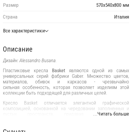
Размер
570х540х800 мм
Страна
Италия
Все характеристики
Описание
Дизайн: Alessandro Busana.
Пластиковые кресла
Basket
являются одной из самых
универсальных серий фабрики Gaber. Множество цветов,
материалов, обивок и каркасов - чрезвычайно
сильная особенность, которая позволяет изделиям этой
коллекции быть подходящей для различных целей.
Кресло Basket отличается элегантной графической
композицией, основанной на чередовании заполненных и
...Читать больше
пустых пространств, придавая ему сильную
индивидуальность, делая его ярким и в то же время
деликатным.
Скачать