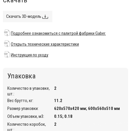
Пластиковые кресла Basket вдохновлены традиционными
плетеными контейнерами, из которых дизайнер
экстраполировал основные структурные линии для создания
Скачать 3D-модель
нового декоративного объекта - удобный “контейнер для
сидения”; способный характеризовать его окружающую
среду, особенно из ритмичной игры, которая создает объем
Подробнее ознакомиться с палитрой фабрики Gaber.
от удаления его частей.
Открыть технические характеристики
Кресла из пластика Basket прекрасно подойдут для
обстановки офисов и различных учреждений, а также
Инструкция по уходу
частного кабинета.
Особенности:
Упаковка
4-лучевое основание из окрашенного алюминия с
колесиками.
Количество в упаковке,
2
Механизм вращения.
шт.:
Корпус выполнен из технополимера.
Вес брутто, кг:
11.2
Модель предназначена для использования только в
Размер упаковки:
620х570х420 мм; 600х560х510 мм
помещении.
Объем упаковки, м3:
0.15; 0.18
Возможные цвета указаны в палитре на сайте.
Количество коробок,
2
Подробнее ознакомиться с палитрой фабрики Gaber.
шт.: