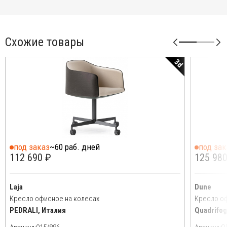
Схожие товары
3d
под заказ
~60 раб. дней
под зак
112 690 ₽
125 980
Laja
Dune
Кресло офисное на колесах
Кресло оф
PEDRALI, Италия
Quadrifog