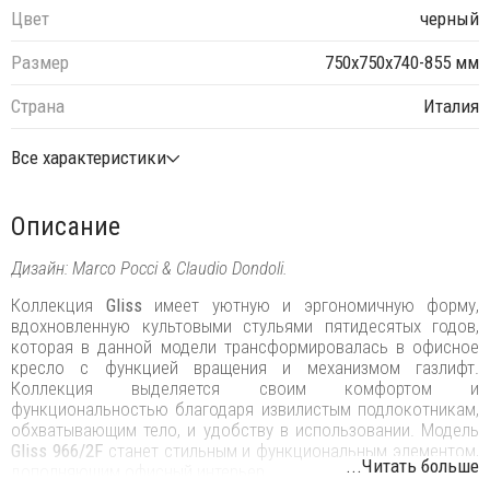
Цвет
черный
Размер
750х750х740-855 мм
Страна
Италия
Все характеристики
Описание
Дизайн: Marco Pocci & Claudio Dondoli.
Коллекция
Gliss
имеет уютную и эргономичную форму,
вдохновленную культовыми стульями пятидесятых годов,
которая в данной модели трансформировалась в офисное
кресло с функцией вращения и механизмом газлифт.
Коллекция выделяется своим комфортом и
функциональностью благодаря извилистым подлокотникам,
обхватывающим тело, и удобству в использовании. Модель
Gliss
966/2F
станет стильным и функциональным элементом,
...Читать больше
дополняющим офисный интерьер.