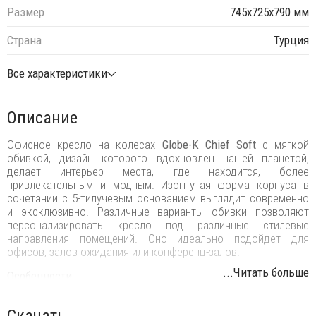
Размер
745х725х790 мм
Страна
Турция
Все характеристики
Описание
Офисное кресло на колесах
Globe-K Chief Soft
с мягкой
обивкой, дизайн которого вдохновлен нашей планетой,
делает интерьер места, где находится, более
привлекательным и модным. Изогнутая форма корпуса в
сочетании с 5-тилучевым основанием выглядит современно
и эксклюзивно. Различные варианты обивки позволяют
персонализировать кресло под различные стилевые
направления помещений. Оно идеально подойдет для
офисов, залов ожидания или конференц-залов.
...Читать больше
Особенности:
Обивка корпуса может быть выполнена из материалов
Скачать
категории A (Main Line Flax), B (Valencia), C (Era).