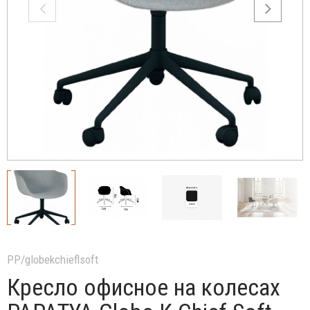
PP/globekchieflsoft
Кресло офисное на колесах