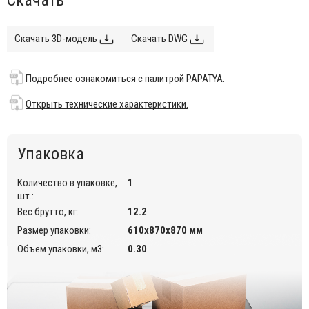
Подробнее ознакомиться с палитрой PAPATYA.
5-тилучевое алюминиевое основание на колесах.
Скачать 3D-модель
Скачать DWG
Кресло может вращаться на 360°.
Регулируемое по высоте сиденье.
Подробнее ознакомиться с палитрой PAPATYA.
Доступные отделки основания: черный, по запросу
доступна полированная отделка.
Открыть технические характеристики.
Открыть технические характеристики.
Цена на сайте указана за модель с черным основанием и
Упаковка
обивкой категории B (Valencia
). Для уточнения всех
возможных вариантов материала и цвета данного изделия
Количество в упаковке,
1
обращайтесь к нашим менеджерам.
шт.:
Вес брутто, кг:
12.2
Размер упаковки:
610х870х870 мм
Объем упаковки, м3:
0.30