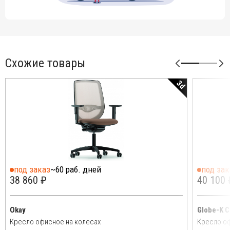
Схожие товары
3d
под заказ
~60 раб. дней
под зак
38 860 ₽
40 100 
Okay
Globe-K C
Кресло офисное на колесах
Кресло оф