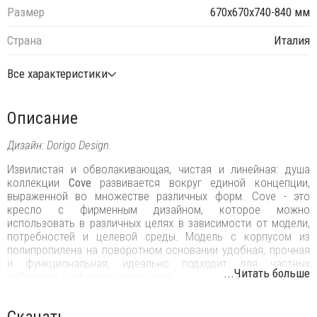
Размер
670х670х740-840 мм
Страна
Италия
Все характеристики
Описание
Дизайн: Dorigo Design.
Извилистая и обволакивающая, чистая и линейная: душа
коллекции
Cove
развивается вокруг единой концепции,
выраженной во множестве различных форм. Cove - это
кресло с фирменным дизайном, которое можно
использовать в различных целях в зависимости от модели,
потребностей и целевой среды. Модель с корпусом из
полипропилена на поворотном основании удобная, прочная
и функциональная, идеально подходит для частных
...Читать больше
кабинетов и офисных интерьеров.
Особенности:
Скачать