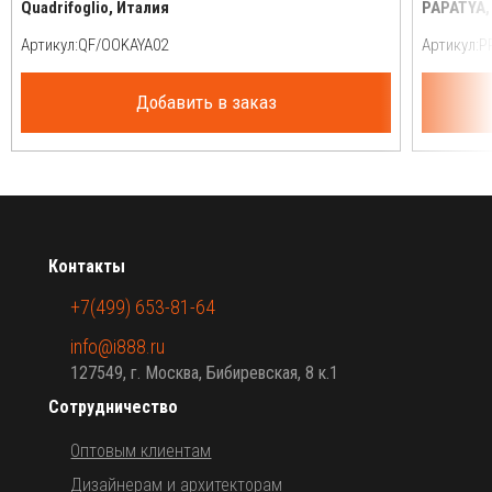
Quadrifoglio, Италия
PAPATYA,
Артикул:
Артикул:
Добавить в заказ
Контакты
+7(499) 653-81-64
info@i888.ru
127549, г. Москва, Бибиревская, 8 к.1
Сотрудничество
Оптовым клиентам
Дизайнерам и архитекторам