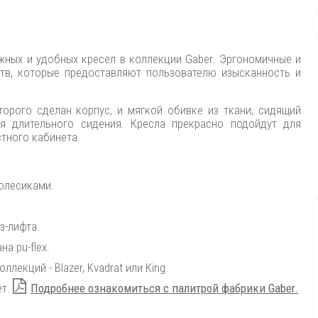
ных и удобных кресел в коллекции Gaber. Эргономичные и
тв, которые предоставляют пользователю изысканность и
торого сделан корпус, и мягкой обивке из ткани, сидящий
 длительного сидения. Кресла прекрасно подойдут для
стного кабинета.
олесиками.
з-лифта.
а pu-flex.
екций - Blazer, Kvadrat или King.
ет.
Подробнее ознакомиться с палитрой фабрики Gaber.