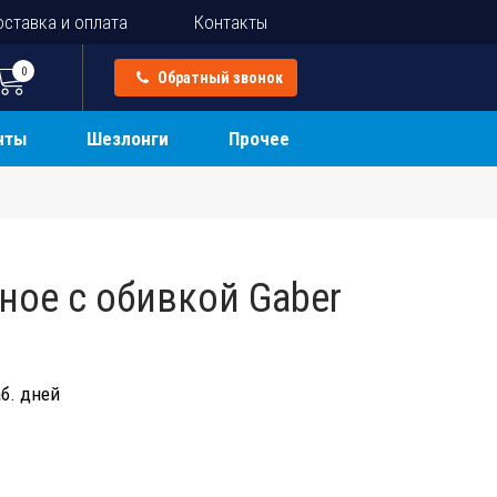
ставка и оплата
Контакты
0
Обратный звонок
нты
Шезлонги
Прочее
ное с обивкой Gaber
б. дней