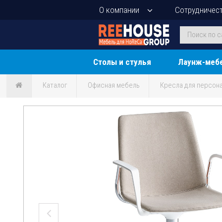
О компании
Сотрудничес
Столы и стулья
Лаунж-меб
Каталог
Офисная мебель
Кресла для персон