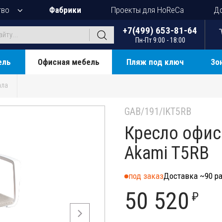
тво
Фабрики
Проекты для HoReCa
До
+7(499) 653-81-64
Пн-Пт 9:00 - 18:00
ель
Офисная мебель
Пляж под ключ
Зо
ала
GAB/191/IKT5RB
Кресло офис
Akami T5RB
под заказ
Доставка ~90 ра
50 520
₽