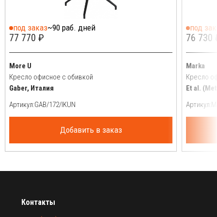
под заказ
~90 раб. дней
под зак
77 770 ₽
76 730 
More U
Marka
Кресло офисное с обивкой
Кресло о
Gaber, Италия
Et al. (Me
Артикул:
Артикул:
Добавить в заказ
Контакты