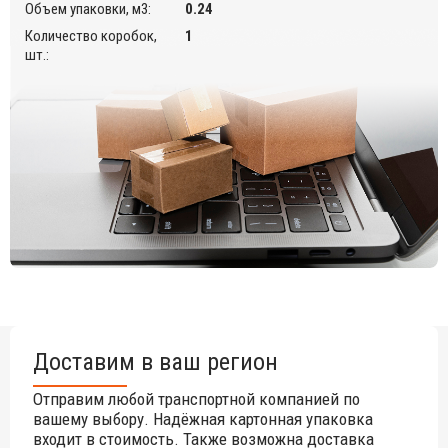
Объем упаковки, м3:
0.24
Открыть технические характеристики
.
Количество коробок,
1
шт.:
Инструкция по разборке
.
Инструкция по уходу
.
Цена на сайте указана за модель с обивкой из ткани King.
Для уточнения всех возможных вариантов материала и
цвета данного изделия обращайтесь к нашим
менеджерам.
Доставим в ваш регион
Отправим любой транспортной компанией по
вашему выбору. Надёжная картонная упаковка
входит в стоимость. Также возможна доставка