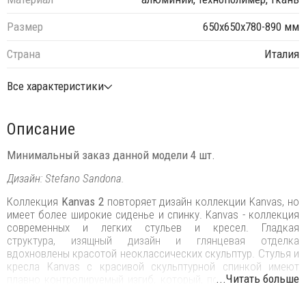
Размер
650х650х780-890 мм
Страна
Италия
Все характеристики
Описание
Минимальный заказ данной модели 4 шт.
Дизайн: Stefano Sandona.
Коллекция
Kanvas 2
повторяет дизайн коллекции Kanvas, но
имеет более широкие сиденье и спинку. Kanvas - коллекция
современных и легких стульев и кресел. Гладкая
структура, изящный дизайн и глянцевая отделка
вдохновлены красотой неоклассических скульптур. Стулья и
кресла Kanvas с красивой скульптурной спинкой имеют
...Читать больше
плавно контролируемый изгиб, который, подстраиваясь под
вес пользователя, обеспечивает комфорт даже в течение
длительного времени.‎