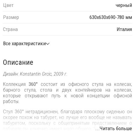
Цвет
черный
Размер
630х630х690-780 мм
Страна
Италия
Все характеристики
Описание
Дизайн: Konstantin Grcic, 2009 г.
Коллекция
360°
состоит из офисного стула на колесах,
барного стула, стола и двух контейнеров на колесах,
которые открывают путь к новой концепции офисной
работы.
Стул 360° нетрадиционен, благодаря плоскому сиденью он
скорее похож на табурет, но лучше его вообще не называть
табуретом, поскольку с общепринятым представлением о
...Читать больше
табурете он, конечно, имеет мало общего. 360° - это, по сути,
не табурет и не стул, а нечто среднее.