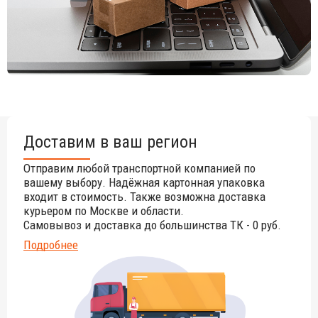
Рекомендации по уходу:
Рекомендуется использовать мягкую сухую или влажную
тряпку. При необходимости использовать ph-
сбалансированное мыло, разведенное в воде. Не
использовать абразивные губки, так как они могут оставить
царапины. Избегать использования спирта, растворителей и
продуктов, содержащих даже небольшое количество
аммиака. Периодическое и правильное обслуживание и
очистка позволяют изделию сохранить первоначальный вид
Доставим в ваш регион
и продлевают срок его службы.
Для уточнения всех возможных вариантов материала и
Отправим любой транспортной компанией по
цвета данного изделия обращайтесь к нашим
вашему выбору. Надёжная картонная упаковка
менеджерам!
входит в стоимость. Также возможна доставка
курьером по Москве и области.
Самовывоз и доставка до большинства ТК - 0 руб.
Подробнее