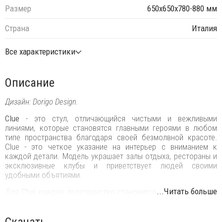
Размер
650х650х780-880 мм
Страна
Италия
Все характеристики
Описание
Дизайн: Dorigo Design.
Clue
- это стул, отличающийся чистыми и вежливыми
линиями, которые становятся главными героями в любом
типе пространства благодаря своей безмолвной красоте.
Clue - это четкое указание на интерьер с вниманием к
каждой детали. Модель украшает залы отдыха, рестораны и
эксклюзивные клубы и приветствует людей своими
удобными объятиями.
...Читать больше
Для Clue каждое пространство становится сценой, которую
нужно заполнить цветными корпусами и изящными
каркасами. Ручная работа, правильные формы и комфорт:
без сомнения, это ключ к разгадке.
Скачать