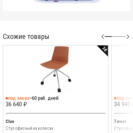
Схожие товары
3d
под заказ
~60 раб. дней
под зак
36 640 ₽
34 940 
Clue
Tweet
Стул офисный на колесах
Стул офис