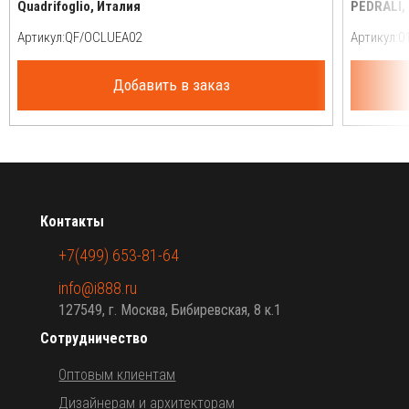
Quadrifoglio, Италия
PEDRALI,
Артикул:
Артикул:
Добавить в заказ
Контакты
+7(499) 653-81-64
info@i888.ru
127549, г. Москва, Бибиревская, 8 к.1
Сотрудничество
Оптовым клиентам
Дизайнерам и архитекторам