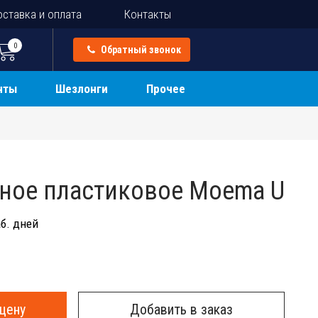
ставка и оплата
Контакты
0
Обратный звонок
нты
Шезлонги
Прочее
ное пластиковое Moema U
б. дней
цену
Добавить в заказ