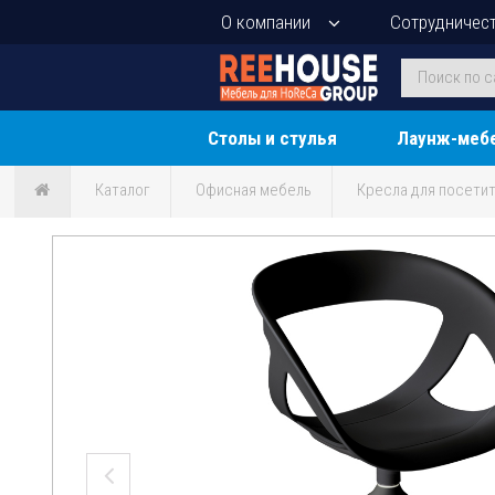
О компании
Сотрудничес
Столы и стулья
Лаунж-меб
Каталог
Офисная мебель
Кресла для посети