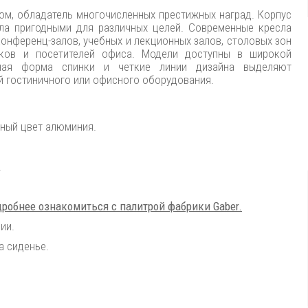
ом, обладатель многочисленных престижных наград. Корпус
ла пригодными для различных целей. Современные кресла
онференц-залов, учебных и лекционных залов, столовых зон
иков и посетителей офиса. Модели доступны в широкой
ьная форма спинки и четкие линии дизайна выделяют
й гостиничного или офисного оборудования.
рный цвет алюминия.
.
робнее ознакомиться с палитрой фабрики Gaber.
ии.
а сиденье.