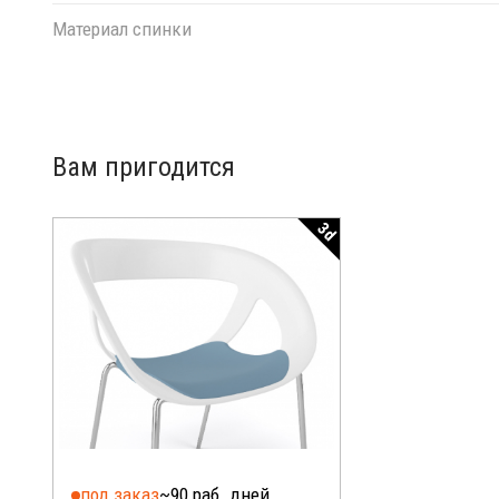
Материал спинки
Вам пригодится
3d
под заказ
~90 раб. дней