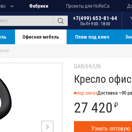
тво
Фабрики
Проекты для HoReCa
До
+7(499) 653-81-64
Пн-Пт 9:00 - 18:00
ель
Офисная мебель
Пляж под ключ
Зо
телей
GAB/69/UN
Кресло офис
под заказ
Доставка ~90 ра
27 420
₽
Узнать оптовую 