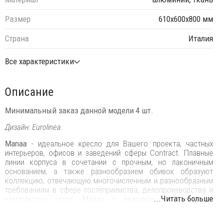
Размер
610х600х800 мм
Страна
Италия
Все характеристики
Описание
Минимальный заказ данной модели 4 шт.
Дизайн: Eurolinea.
Manaa
- идеальное кресло для Вашего проекта, частных
интерьеров, офисов и заведений сферы Contract. Плавные
линии корпуса в сочетании с прочным, но лаконичным
основанием, а также разнообразием обивок образуют
коллекцию, отвечающую многочисленным и разнообразным
требованиям в сфере гостеприимства, делопроизводства и
...Читать больше
контрактных услуг.‎ Manaa с вращающимся корпусом
является идеальным дополнением в офисах, современных
конференц-залах и различных учреждениях, залах ожидания