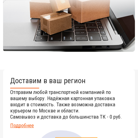
Открыть технические характеристики
.
Инструкция по уходу
.
Цена на сайте указана за модель с окрашенным
основанием черного цвета и обивкой из ткани King. Для
уточнения всех возможных вариантов материала и цвета
данного изделия обращайтесь к нашим менеджерам.
Доставим в ваш регион
Отправим любой транспортной компанией по
вашему выбору. Надёжная картонная упаковка
входит в стоимость. Также возможна доставка
курьером по Москве и области.
Самовывоз и доставка до большинства ТК - 0 руб.
Подробнее