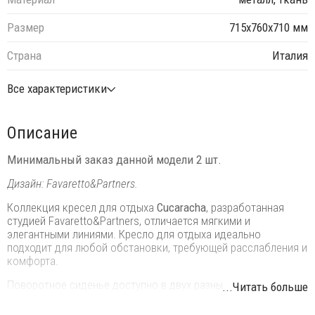
Размер
715х760х710 мм
Страна
Италия
Все характеристики
Описание
Минимальный заказ данной модели 2 шт.
Дизайн: Favaretto&Partners.
Коллекция кресел для отдыха
Cucaracha
, разработанная
студией Favaretto&Partners, отличается мягкими и
элегантными линиями. Кресло для отдыха идеально
подходит для любой обстановки, требующей расслабления и
комфорта.
Поворотное сиденье доступно в двух разных вариантах
...Читать больше
высоты спинки. Подлокотник, прекрасно интегрированный в
современную раму, оказывается практичным и элегантным.