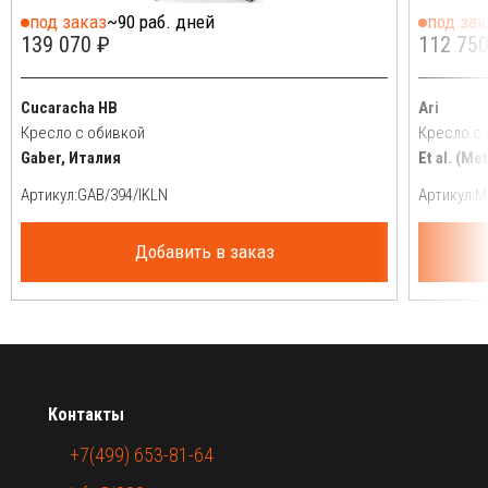
под заказ
~90 раб. дней
под зак
139 070 ₽
112 750
Cucaracha HB
Ari
Кресло с обивкой
Кресло с
Gaber, Италия
Et al. (Me
Артикул:
Артикул:
Добавить в заказ
Контакты
+7(499) 653-81-64