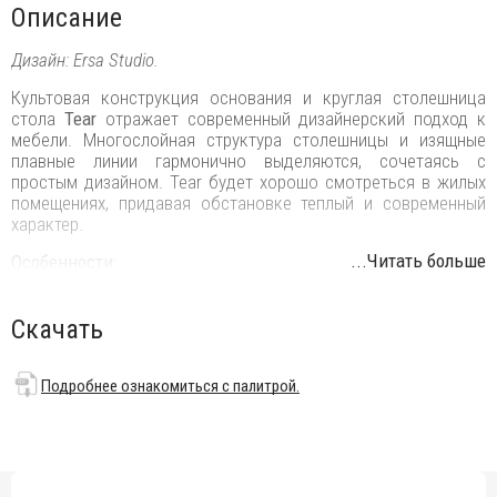
Описание
Дизайн: Ersa Studio.
Культовая конструкция основания и круглая столешница
стола
Tear
отражает современный дизайнерский подход к
мебели. Многослойная структура столешницы и изящные
плавные линии гармонично выделяются, сочетаясь с
простым дизайном. Tear будет хорошо смотреться в жилых
помещениях, придавая обстановке теплый и современный
характер.
...Читать больше
Особенности:
Стол выполнен из деревянного шпона.
Скачать
Основание конической формы.
Стильный и элегантный дизайн.
Подробнее ознакомиться с палитрой.
Доступные размеры стола: Ø1000х740 мм, Ø1200х740
мм, Ø1400х740 мм, Ø1600х740 мм, Ø1800х740 мм.
Возможные цвета указаны в палитре.
Подробнее
ознакомиться с палитрой.