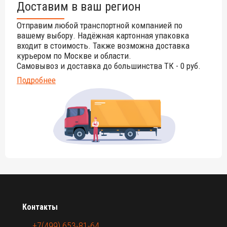
Доставим в ваш регион
Для уточнения всех возможных вариантов материала и
цвета данного изделия обращайтесь к нашим
менеджерам.
Отправим любой транспортной компанией по
вашему выбору. Надёжная картонная упаковка
входит в стоимость. Также возможна доставка
курьером по Москве и области.
Самовывоз и доставка до большинства ТК - 0 руб.
Подробнее
Контакты
+7(499) 653-81-64