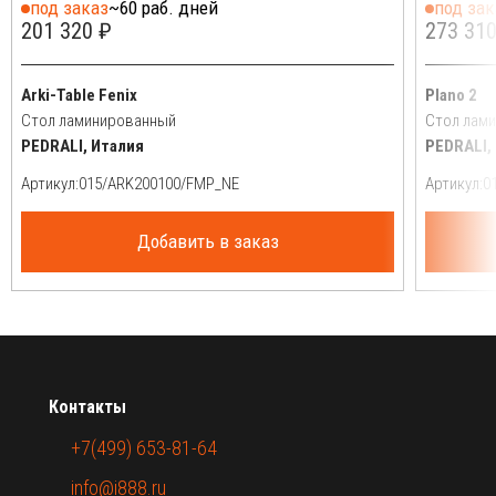
под заказ
~60 раб. дней
под зак
201 320 ₽
273 310
Arki-Table Fenix
Plano 2
Стол ламинированный
Стол лам
PEDRALI, Италия
PEDRALI,
Артикул:
Артикул:
Добавить в заказ
Контакты
+7(499) 653-81-64
info@i888.ru