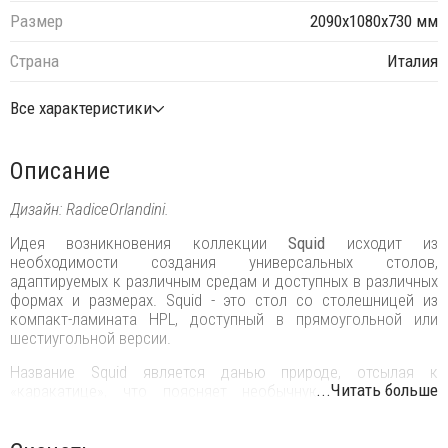
Размер
2090х1080х730 мм
Страна
Италия
Все характеристики
Описание
Дизайн: RadiceOrlandini.
Идея возникновения коллекции
Squid
исходит из
необходимости создания универсальных столов,
адаптируемых к различным средам и доступных в различных
формах и размерах. Squid - это стол со столешницей из
компакт-ламината HPL, доступный в прямоугольной или
шестиугольной версии.
Название Squid является данью природе, отсылая к
...Читать больше
«каракатице», что поясняет необычную форму литых
алюминиевых ножек.‎ Это делает ножки такими же
легкими по форме, как и прочными по материалу.‎ Небольшое
изменение продольной поверхности, которое можно увидеть