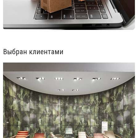
механическому и температурному воздействию.
Отличаются высокой прочностью, ламинированный слой
защищает столешницу от различных возможных
деформаций и химических воздействий на поверхность.
Ламинированные столешницы имеют целый пакет
характеристик: ударопрочный материал, защищающий от
физических воздействий колющих, режущих и царапающих
инструментов, слой ламината-пленки, защищающий
поверхность от химических воздействий влаги, кофе,
Выбран клиентами
уксуса и других. Столешницы HPL очень практичны, прочны
и приятно украшают интерьер, отлично подходят для
эксплуатации в кафе, барах, ресторанах.
Подпятники выполнены из полипропилена.
Варианты отделки каркаса и столешницы можно выбрать
из палитры.
Поставляется в разобранном виде.
Посмотреть технические характеристики
.
Цена на сайте указана за модель с ножками из окрашенного
в цвет тортора алюминия и столешницей в отделке сланец.
Для уточнения всех возможных вариантов материала
и цвета данного изделия обращайтесь к нашим менеджерам!