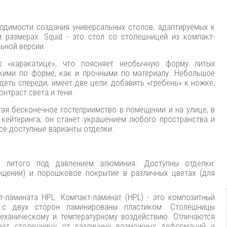
ходимости создания универсальных столов, адаптируемых к
размерах. Squid - это стол со столешницей из компакт-
льной версии.
к «каракатице», что поясняет необычную форму литых
кими по форме, как и прочными по материалу.‎ Небольшое
еть спереди, имеет две цели: добавить «гребень» к ножке,
нтраст света и тени.‎
гая бесконечное гостеприимство в помещении и на улице, в
кейтеринга; он станет украшением любого пространства и
се доступные варианты отделки.
з литого под давлением алюминия. Доступны отделки:
щении) и порошковое покрытие в различных цветах (для
ламината HPL. Компакт-ламинат (HPL) - это композитный
 с двух сторон ламинированы пластиком. Столешницы
еханическому и температурному воздействию. Отличаются
ает столешницу от различных возможных деформаций и