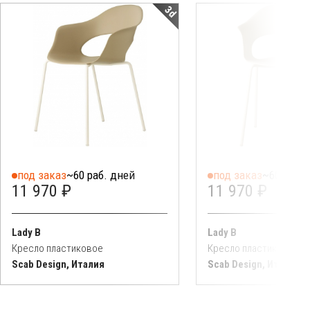
3d
под заказ
~60 раб. дней
под заказ
~60 раб. 
11 970 ₽
11 970 ₽
Lady B
Lady B
Кресло пластиковое
Кресло пластиковое
Scab Design, Италия
Scab Design, Италия