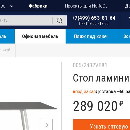
тво
Фабрики
Проекты для HoReCa
До
+7(499) 653-81-64
Пн-Пт 9:00 - 18:00
ель
Офисная мебель
Пляж под ключ
Зо
орной
005/2432VB81
Стол ламини
под заказ
Доставка ~60 ра
289 020
₽
Узнать оптовую 