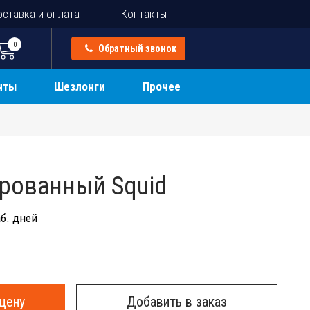
ставка и оплата
Контакты
0
Обратный звонок
нты
Шезлонги
Прочее
рованный Squid
б. дней
цену
Добавить в заказ