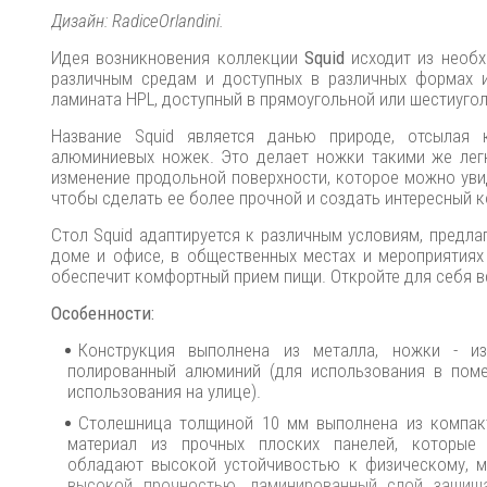
Дизайн: RadiceOrlandini.
Идея возникновения коллекции
Squid
исходит из необ
различным средам и доступных в различных формах и 
ламината HPL, доступный в прямоугольной или шестиуго
Название Squid является данью природе, отсылая 
алюминиевых ножек.‎ Это делает ножки такими же лег
изменение продольной поверхности, которое можно увид
чтобы сделать ее более прочной и создать интересный ко
Стол Squid адаптируется к различным условиям, предла
доме и офисе, в общественных местах и мероприятиях 
обеспечит комфортный прием пищи. Откройте для себя в
Особенности:
Конструкция выполнена из металла, ножки - и
полированный алюминий (для использования в поме
использования на улице).
Столешница толщиной 10 мм выполнена из компакт-
материал из прочных плоских панелей, которые
обладают высокой устойчивостью к физическому, м
высокой прочностью, ламинированный слой защищ