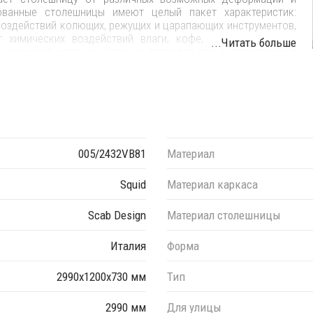
ованные столешницы имеют целый пакет характеристик:
оздействий колющих, режущих и царапающих инструментов,
 химических воздействий влаги, кофе, уксуса и других.
...Читать больше
украшают интерьер, отлично подходят для эксплуатации в
ать из палитры.
005/2432VB81
Материал
шенного в белый цвет алюминия и столешницей в отделке
Squid
Материал каркаса
ов материала и цвета данного изделия обращайтесь к
Scab Design
Материал столешницы
Италия
Форма
2990х1200х730 мм
Тип
2990 мм
Для улицы