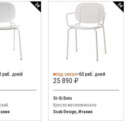
3d
3d
0 раб. дней
под заказ
~60 раб. дней
25 890 ₽
Si-Si Dots
ский
Кресло металлическое
талия
Scab Design, Италия