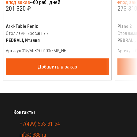
под заказ
~60 раб. дней
под зак
201 320 ₽
273 310
Arki-Table Fenix
Plano 2
Стол ламинированный
Стол лам
PEDRALI, Италия
PEDRALI,
Артикул:
Артикул:
Добавить в заказ
Контакты
+7(499) 653-81-64
info@i888.ru