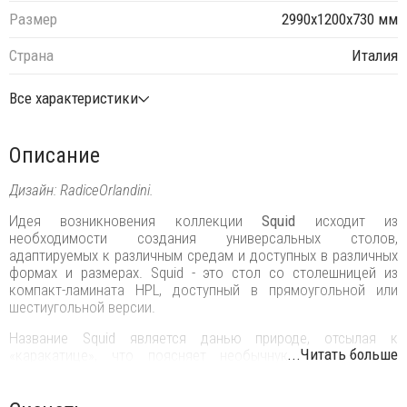
Размер
2990х1200х730 мм
Страна
Италия
Все характеристики
Описание
Дизайн: RadiceOrlandini.
Идея возникновения коллекции
Squid
исходит из
необходимости создания универсальных столов,
адаптируемых к различным средам и доступных в различных
формах и размерах. Squid - это стол со столешницей из
компакт-ламината HPL, доступный в прямоугольной или
шестиугольной версии.
Название Squid является данью природе, отсылая к
...Читать больше
«каракатице», что поясняет необычную форму литых
алюминиевых ножек.‎ Это делает ножки такими же
легкими по форме, как и прочными по материалу.‎ Небольшое
изменение продольной поверхности, которое можно увидеть