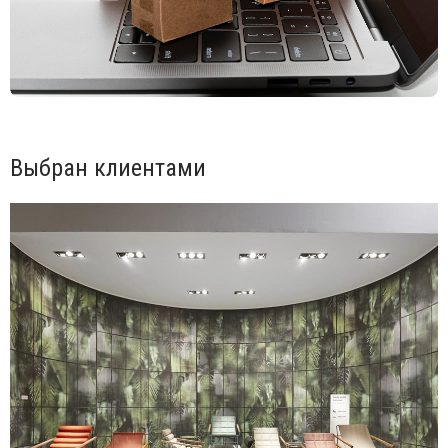
механическому и температурному воздействию.
Отличаются высокой прочностью, ламинированный слой
защищает столешницу от различных возможных
деформаций и химических воздействий на поверхность.
Ламинированные столешницы имеют целый пакет
характеристик: ударопрочный материал, защищающий от
физических воздействий колющих, режущих и царапающих
инструментов, слой ламината-пленки, защищающий
поверхность от химических воздействий влаги, кофе,
Выбран клиентами
уксуса и других. Столешницы HPL очень практичны, прочны
и приятно украшают интерьер, отлично подходят для
эксплуатации в кафе, барах, ресторанах.
Подпятники выполнены из полипропилена.
Варианты отделки каркаса и столешницы можно выбрать
из палитры.
Поставляется в разобранном виде.
Посмотреть технические характеристики
.
Цена на сайте указана за модель с ножками из окрашенного
в терракотовый цвет алюминия и столешницей белого цвета.
Для уточнения всех возможных вариантов материала
и цвета данного изделия обращайтесь к нашим менеджерам!