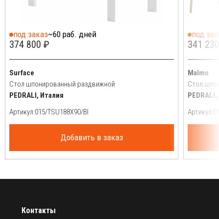
под заказ
~60 раб. дней
под зак
374 800 ₽
341 230
Surface
Malmo
Стол шпонированный раздвижной
Стол шпо
PEDRALI, Италия
PEDRALI,
Артикул:
Артикул:
Добавить в заказ
Контакты