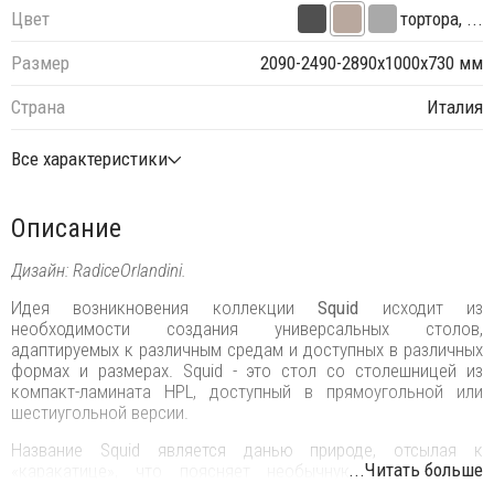
Цвет
тортора, ...
Размер
2090-2490-2890х1000х730 мм
Страна
Италия
Все характеристики
Описание
Дизайн: RadiceOrlandini.
Идея возникновения коллекции
Squid
исходит из
необходимости создания универсальных столов,
адаптируемых к различным средам и доступных в различных
формах и размерах. Squid - это стол со столешницей из
компакт-ламината HPL, доступный в прямоугольной или
шестиугольной версии.
Название Squid является данью природе, отсылая к
...Читать больше
«каракатице», что поясняет необычную форму литых
алюминиевых ножек.‎ Это делает ножки такими же