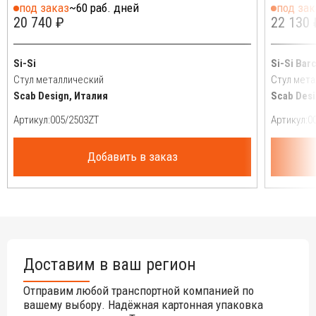
под заказ
~60 раб. дней
под зак
20 740 ₽
22 130 
Si-Si
Si-Si Bar
Стул металлический
Стул мета
Scab Design, Италия
Scab Desi
Артикул:
Артикул:
Добавить в заказ
Доставим в ваш регион
Отправим любой транспортной компанией по
вашему выбору. Надёжная картонная упаковка