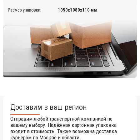
подходит для монтирования к душам:
Happy
,
Happy Five
,
Размер упаковки:
1050х1080х110 мм
Happy Beach
,
Jolly
,
Jolly S
,
Jolly Go
,
Jolly Plus
,
Funny Yang
и
Funny Yin
.
может быть установлен без монтирования - отдельно
рядом с любым душем
Arkema
.
широкая палитра цветов.
Доставим в ваш регион
Отправим любой транспортной компанией по
вашему выбору. Надёжная картонная упаковка
входит в стоимость. Также возможна доставка
курьером по Москве и области.