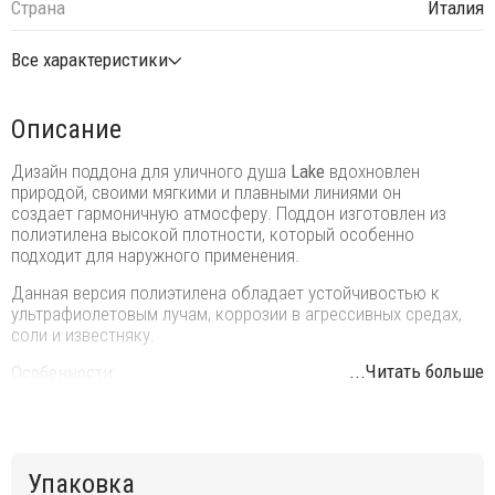
Страна
Италия
Все характеристики
Описание
Дизайн поддона для уличного душа
Lake
вдохновлен
природой, своими мягкими и плавными линиями он
создает гармоничную атмосферу. Поддон изготовлен из
полиэтилена высокой плотности, который особенно
подходит для наружного применения.
Данная версия полиэтилена обладает устойчивостью к
ультрафиолетовым лучам, коррозии в агрессивных средах,
соли и известняку.
...Читать больше
Особенности:
поддон изготовлен из полиэтилена высокой плотности с
эффектом каменной поверхности;
горизонтальный слив воды с соединением 1";
Упаковка
устойчивость к УФ, соли и накипи;