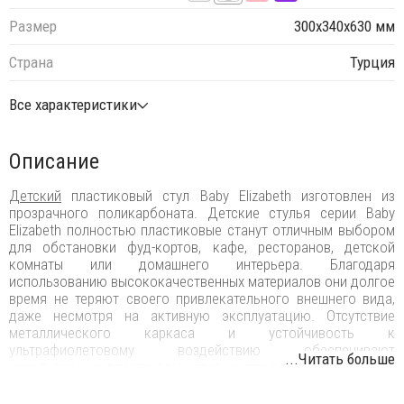
Размер
300х340х630 мм
Страна
Турция
Все характеристики
Описание
Детский
пластиковый стул Baby Elizabeth изготовлен из
прозрачного поликарбоната. Детские стулья серии Baby
Elizabeth полностью пластиковые станут отличным выбором
для обстановки фуд-кортов, кафе, ресторанов, детской
комнаты или домашнего интерьера. Благодаря
использованию высококачественных материалов они долгое
время не теряют своего привлекательного внешнего вида,
даже несмотря на активную эксплуатацию. Отсутствие
металлического каркаса и устойчивость к
ультрафиолетовому воздействию обеспечивают
...Читать больше
использование пластиковых стульев для детей Baby Elizabeth
в интерьере и на открытых площадках.