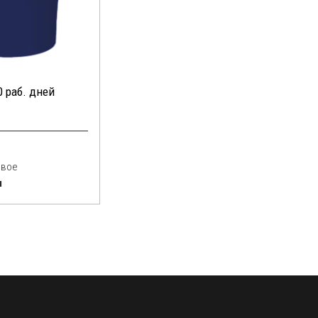
0 раб. дней
овое
я