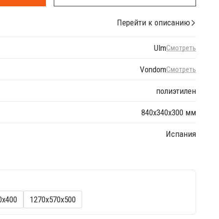
Перейти к описанию
Ulm
Смотреть
Vondom
Смотреть
полиэтилен
840x340x300 мм
Испания
0x400
1270x570x500