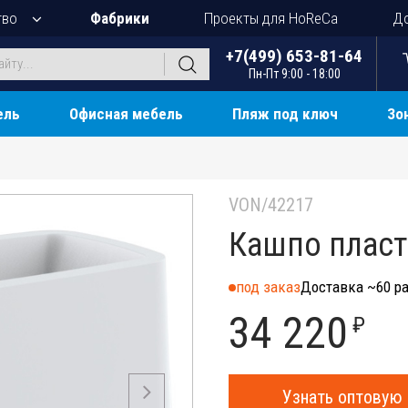
тво
Фабрики
Проекты для HoReCa
До
+7(499) 653-81-64
Пн-Пт 9:00 - 18:00
ель
Офисная мебель
Пляж под ключ
Зо
VON/42217
Кашпо пласт
под заказ
Доставка ~60 ра
34 220
₽
Узнать оптовую 