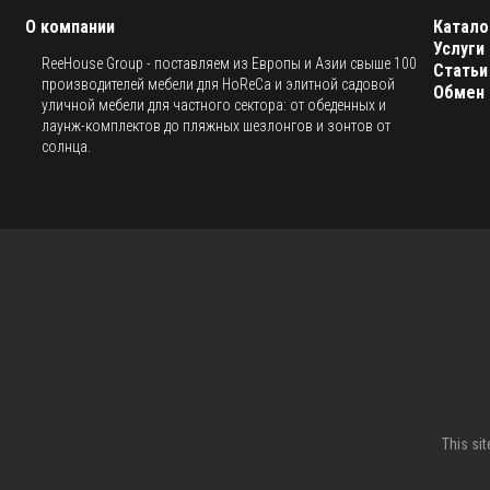
О компании
Катало
Услуги
ReeHouse Group - поставляем из Европы и Азии свыше 100
Статьи
производителей мебели для HoReCa и элитной садовой
Обмен 
уличной мебели для частного сектора: от обеденных и
лаунж-комплектов до пляжных шезлонгов и зонтов от
солнца.
This si