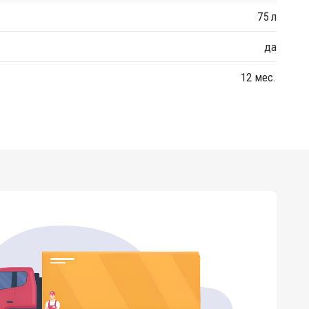
75 л
да
12 мес.