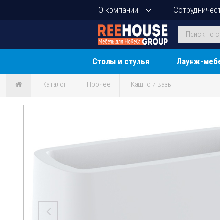
О компании
Сотрудничес
Столы и стулья
Лаунж-меб
Каталог
Прочее
Кашпо и вазы