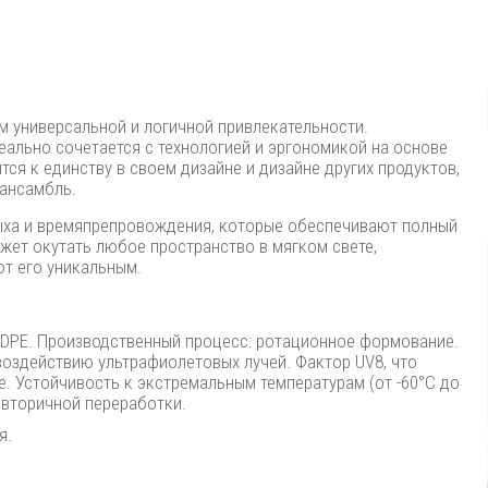
м универсальной и логичной привлекательности.
еально сочетается с технологией и эргономикой на основе
ся к единству в своем дизайне и дизайне других продуктов,
 ансамбль.
дыха и времяпрепровождения, которые обеспечивают полный
ет окутать любое пространство в мягком свете,
т его уникальным.
LLDPE. Производственный процесс: ротационное формование.
воздействию ультрафиолетовых лучей. Фактор UV8, что
. Устойчивость к экстремальным температурам (от -60°C до
 вторичной переработки.
я.