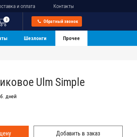
ставка и оплата
Контакты
0
Обратный звонок
нты
Шезлонги
Прочее
иковое Ulm Simple
б. дней
цену
Добавить в заказ