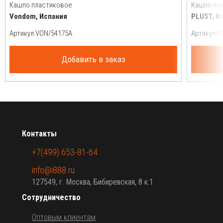
Кашпо пластиковое
Кашпо пл
Vondom, Испания
PLUST, И
Артикул:
Артикул:
Добавить в заказ
Контакты
+7(499) 653-81-64
info@i888.ru
127549, г. Москва, Бибиревская, 8 к.1
Сотрудничество
Оптовым клиентам