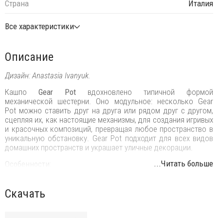
Страна
Италия
Все характеристики
Описание
Дизайн: Anastasia Ivanyuk.
Кашпо
Gear Pot
вдохновлено типичной формой
механической шестерни. Оно модульное: несколько Gear
Pot можно ставить друг на друга или рядом друг с другом,
сцепляя их, как настоящие механизмы, для создания игривых
и красочных композиций, превращая любое пространство в
уникальную обстановку. Gear Pot подходит для всех видов
домашних пространств и украшает уличные декорации.
...Читать больше
Особенности:
Год выпуска: 2011.
Скачать
Версия: Pop.
Материал: линейный полиэтилен низкой плотности -
LLDPE, устойчив к экстремальным температурам (от -60°C