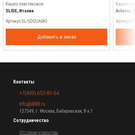
Кашпо пластиковое
Кашпо пл
SLIDE, Италия
Arkema, 
Артикул:
Артикул:
Добавить в заказ
Контакты
+7(499) 653-81-64
info@i888.ru
127549, г. Москва, Бибиревская, 8 к.1
Сотрудничество
Оптовым клиентам