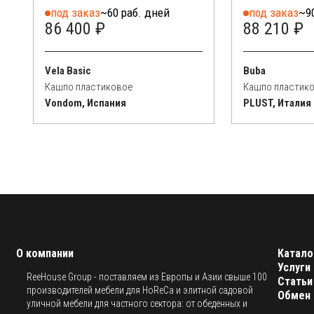
под заказ
~60 раб. дней
под заказ
~9
86 400 ₽
88 210 ₽
Vela Basic
Buba
Кашпо пластиковое
Кашпо пластик
Vondom, Испания
PLUST, Италия
О компании
Катало
Услуги
ReeHouse Group - поставляем из Европы и Азии свыше 100
Статьи
производителей мебели для HoReCa и элитной садовой
Обмен 
уличной мебели для частного сектора: от обеденных и