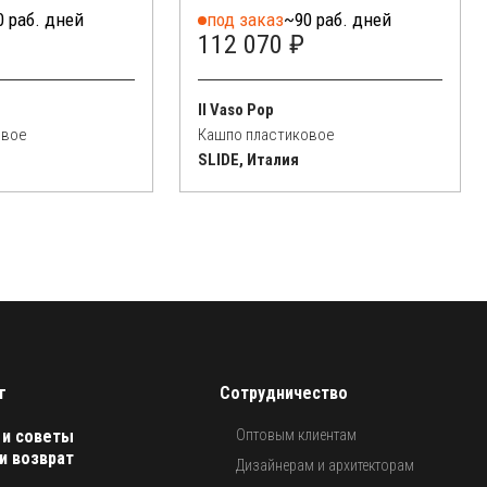
0 раб. дней
под заказ
~90 раб. дней
112 070 ₽
Il Vaso Pop
овое
Кашпо пластиковое
SLIDE, Италия
г
Сотрудничество
 и советы
Оптовым клиентам
и возврат
Дизайнерам и архитекторам