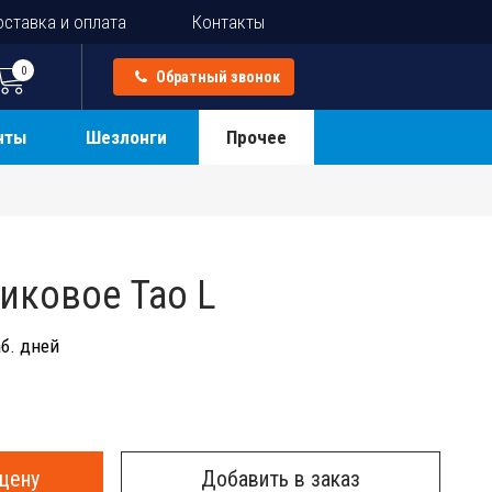
ставка и оплата
Контакты
0
Обратный звонок
нты
Шезлонги
Прочее
иковое Tao L
б. дней
цену
Добавить в заказ