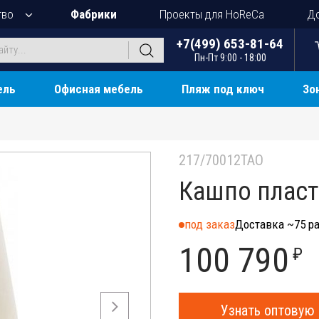
тво
Фабрики
Проекты для HoReCa
До
+7(499) 653-81-64
Пн-Пт 9:00 - 18:00
ель
Офисная мебель
Пляж под ключ
Зо
217/70012TAO
Кашпо пласт
под заказ
Доставка ~75 ра
100 790
₽
Узнать оптовую 