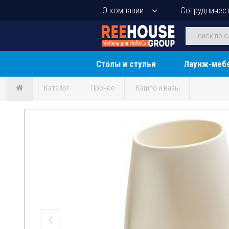
О компании
Сотрудничес
Столы и стулья
Лаунж-меб
Каталог
Прочее
Кашпо и вазы