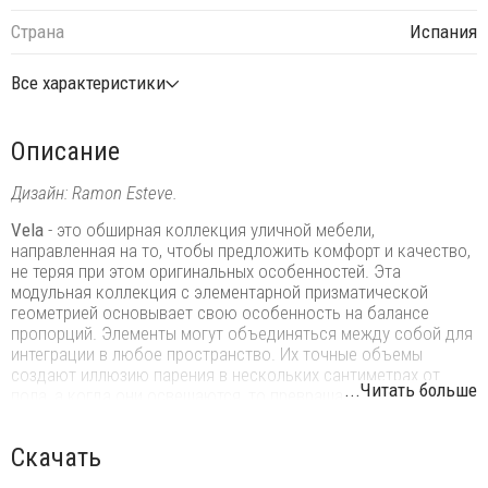
Страна
Испания
Все характеристики
Описание
Дизайн: Ramon Esteve.
Vela
- это обширная коллекция уличной мебели,
направленная на то, чтобы предложить комфорт и качество,
не теряя при этом оригинальных особенностей. Эта
модульная коллекция с элементарной призматической
геометрией основывает свою особенность на балансе
пропорций. Элементы могут объединяться между собой для
интеграции в любое пространство. Их точные объемы
создают иллюзию парения в нескольких сантиметрах от
...Читать больше
пола, а когда они освещаются, то превращаются в
плавающие архитектуры.
Особенности:
Скачать