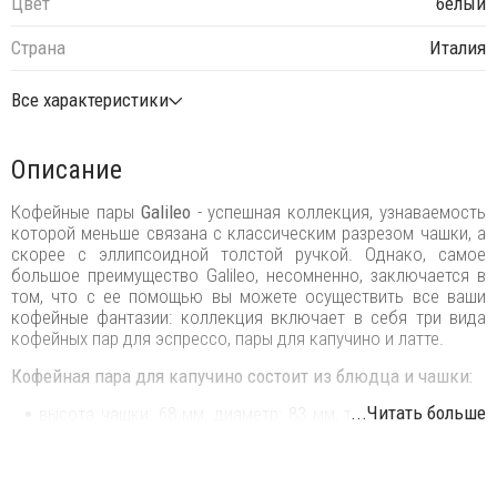
Цвет
белый
Страна
Италия
Все характеристики
Описание
Кофейные пары
Galileo
- успешная коллекция, узнаваемость
которой меньше связана с классическим разрезом чашки, а
скорее с эллипсоидной толстой ручкой. Однако, самое
большое преимущество Galileo, несомненно, заключается в
том, что с ее помощью вы можете осуществить все ваши
кофейные фантазии: коллекция включает в себя три вида
кофейных пар для эспрессо, пары для капучино и латте.
Кофейная пара для капучино состоит из блюдца и чашки:
...Читать больше
высота чашки: 68 мм, диаметр: 83 мм, толщина стенки: 6
мм, объем: 190 мл.
размер блюдца: 160х145 мм.