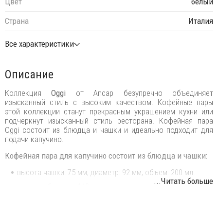
Цвет
белый
Страна
Италия
Все характеристики
Описание
Коллекция
Oggi
от Ancap безупречно объединяет
изысканный стиль с высоким качеством. Кофейные пары
этой коллекции станут прекрасным украшением кухни или
подчеркнут изысканный стиль ресторана. Кофейная пара
Oggi состоит из блюдца и чашки и идеально подходит для
подачи капучино.
Кофейная пара для капучино состоит из блюдца и чашки:
высота чашки: 75 мм, диаметр: 92 мм, объем: 200 мл.
...Читать больше
диаметр блюдца: 140 мм.
Форма и толщина чашек разработаны для того, чтобы
подчеркнуть вкус, аромат и внешний вид эспрессо. Изделия