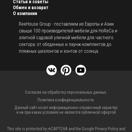
Статьи и советы
долговечность;
Обмен и возврат
О компании
соблюдение всех самых строгих гигиенических
стандартов.
ReeHouse Group - поставляем из Европы и Азии
Широкая линейка продукции Ancap - это профессиональные
свыше 100 производителей мебели для HoReCa и
кофейные чашки для эспрессо, капучино, латте, гейзерные
элитной садовой уличной мебели для частного
кофеварки и разноцветные чашки имеющие индивидуальный
сектора: от обеденных и лаунж-комплектов до
стиль и высококачественные материалы. Продуманный
пляжных шезлонгов и зонтов от солнца.
дизайн моделей, толстые стенки, сохраняющие температуру,
прочный фарфор делают эти изделия наиболее пригодными
для использования в жестких условиях интенсивной
профессиональной эксплуатации.
Наша компания является эксклюзивным поставщиком
профессионального фарфора
Ancap
на российский рынок.
Для получения
оптового прайс-листа
свяжитесь с нашими
Согласие на обработку персональных данных.
менеджерами по
телефону
либо отправьте запрос на
Политика конфиденциальности.
электронную почту
.
Данный сайт носит информационно-справочный характер
и ни при каких условиях не является публичной офертой
This site is protected by reCAPTCHA and the Google
Privacy Policy
and