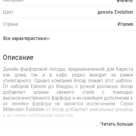
Цвет
деколь Evolution
Страна
Италия
Все характеристики
Описание
Дизайн фарфоровой посуды, предназначенной для бариста
как дома, так и в кафе, редко выходит за рамки
утилитарного. Однако компания Ancap ломает этот шаблон.
От наборов Edizioni до блюдец с ручной росписью Ancap
добавляет штрихи свежего стиля с помощью
высококачественного фарфора, и их новейшее дополнение к
их линейке фарфора не является исключением. Серия
Millecolori Evolution
от Ancap добавляет уникальные дизайны
к их самым популярным моделям.
...Читать больше
Одним из первых выпусков новой серии Millecolori Evolution
является Spirale. Дизайн Spirale включает симметричный