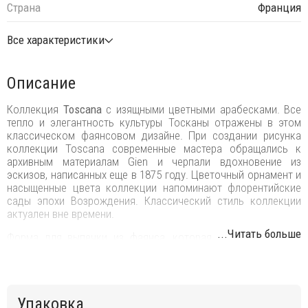
Страна
Франция
Все характеристики
Описание
Коллекция
Toscana
с изящными цветными арабесками. Все
тепло и элегантность культуры Тосканы отражены в этом
классическом фаянсовом дизайне. При создании рисунка
коллекции Toscana современные мастера обращались к
архивным материалам Gien и черпали вдохновение из
эскизов, написанных еще в 1875 году. Цветочный орнамент и
насыщенные цвета коллекции напоминают флорентийские
сады эпохи Возрождения. Классический стиль коллекции
актуален вне времени.
...Читать больше
Форма для выпечки из фаянса, которая сочетает в себе
старинные французские традиции и эксклюзивный декор.
Роспись сделана исключительно вручную. Каждое изделие
отличается яркими красками, формами и цветами. Любой
шедевр Gien украсит Вашу обыденную трапезу, внесет
Упаковка
роскошь и изящество в Вашу жизнь.