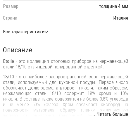
Размер
толщина 4 мм
Страна
Италия
Все характеристики
Описание
Etoile
- это коллекция столовых приборов из нержавеющей
стали 18/10 с глянцевой полированной отделкой.
18/10 - это наиболее распространенный сорт нержавеющей
стали, используемый для кухонной посуды. Первое число
обозначает долю хрома, а второе - никеля. Таким образом,
нержавеющая сталь 18/10 содержит 18% хрома и 10%
никеля. В составе также содержится не более 0,8% углерода
и не менее 50% железа. Хром связывает кислород на
поверхности материала, образуя пленку, защищающую
...Читать больше
железо от окисления (ржавчины). Никель повышает
коррозионную стойкость стали и обеспечивает
дополнительную прочность. К примеру, столовые приборы из