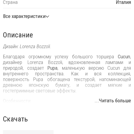
Страна
Италия
Все характеристики
Описание
Дизайн: Lorenza Bozzoli.
Благодаря огромному успеху большого торшера
Cucun
,
дизайнер Lorenza Bozzoli, вдохновленная лампами и
природой, создает
Pupa
, маленькую версию Cucun для
внутреннего пространства. Как и вся коллекция,
поверхность Pupa обогащена текстурой, напоминающей
древнюю японскую бумагу, и создает мягкие и
гостеприимные световые эффекты.
...Читать больше
Особенности:
Год выпуска: 2018.
Скачать
Версия: с подсветкой LED.
Цвет: белый (LA), ванильный (LW) по
палитре
Lighting
Colours с текстурой японской бумаги.