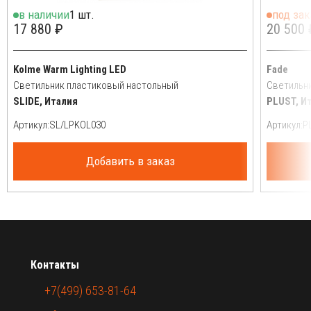
в наличии
1 шт.
под зак
17 880 ₽
20 500 
Kolme Warm Lighting LED
Fade
Светильник пластиковый настольный
Светильн
SLIDE, Италия
PLUST, И
Артикул:
Артикул:
Добавить в заказ
Контакты
+7(499) 653-81-64